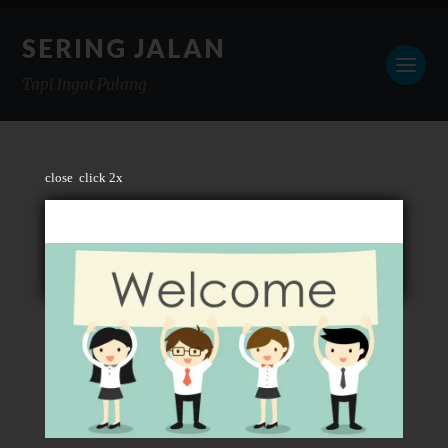
SERING JALAN
Tapi Ingat Pulang
close
click 2x