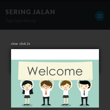
SERING JALAN
Tapi Ingat Pulang
close
click 2x